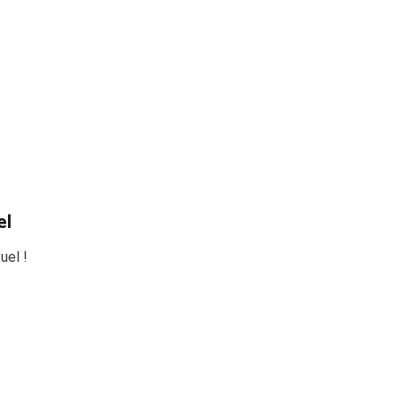
el
uel !