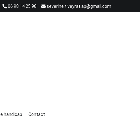
06 98 14 25 98
severine.tiveyrat.ap@gmail.com
ion, de Réflexion et de Compréhension.
 de handicap
Contact