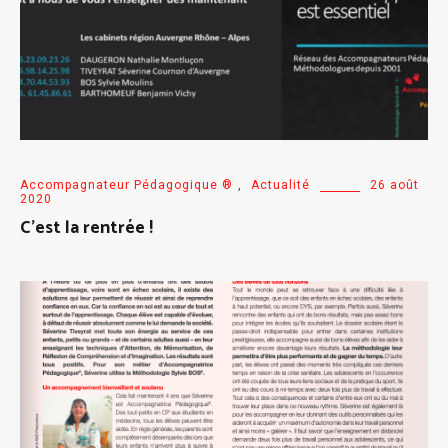
Accompagnateur Pédagogique ®
,
Actualité
26 août
2020
C’est la rentrée !