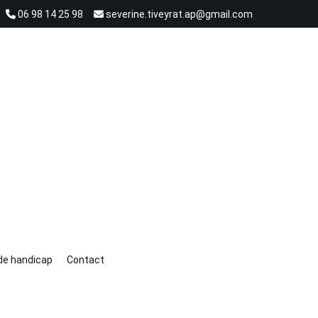
06 98 14 25 98
severine.tiveyrat.ap@gmail.com
ion, de Réflexion et de Compréhension.
 de handicap
Contact